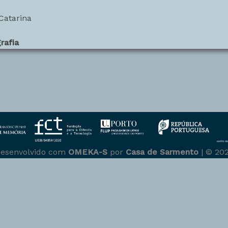
Catarina
rafia
esenvolvido com
OMEKA-S
por
Casa de Sarmento
| ©
20