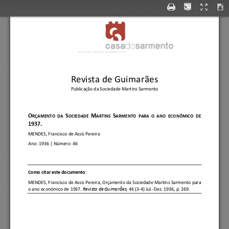
--I 
de 
casa 
sarmento 
1-.; 
I 
I 
Revista de Guimarães
Publicação da Sociedade Martins Sarmento
O
S
M
S
RÇAMENTO  DA 
OCIEDADE 
ARTINS 
ARMENTO  PARA  O  ANO  E
CONÓMICO  DE 
1937.
MENDES, Francisco de Assis Pereira
Ano:
1936
| Número: 
46
C
omo citar este documento:
MENDES, Francisco de Assis Pereira
, 
Orçamento da Sociedade Martins Sarmento para 
o ano económico de 1937.
Revista de Guimarães, 
46 (3
-
4) Jul.
-
Dez. 1936, p. 269.