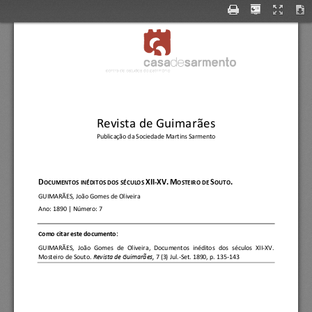
Revista de Guimarães
Publicação da Sociedade Martins Sarmento
D
XII
-
XV.
M
S
.
OCUMENTOS INÉDITOS D
OS SÉCULOS 
OSTEIRO DE 
OUTO
GUIMARÃ
ES, João Gomes de Oliveira
Ano:
1890
| Número: 
7
C
omo citar este documento:
GUIMARÃ
ES,  João  Gomes  de  Oliveira
, 
Documentos  inéditos  dos  séculos  XII
-
XV. 
Mosteiro de Souto.
Revista de Guimarã
es, 
7 (3) Jul.
-
Set. 1890, p. 135
-
143