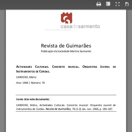
Revista de Guimarães
Publicação da Sociedade Martins Sarmento
A
C
.
C
.
O
J
CTIVIDADES 
ULTURAIS
ONCERTO     MUSICAL
RQUESTRA 
UVENIL     DE 
I
C
.
NSTRUMENTOS DE 
ORDAS
CARDOSO, Mário
Ano:
1966
| Número: 
76
C
omo citar este documento:
CARDOSO,  Mário
, 
Actividades  Culturais.  Concerto  musical
.  Orquestra  Juvenil  de 
Instrumentos de Cordas.
Revista de Guimarães, 
76 (1
-
2) Jan.
-
Jun. 1966, p. 185
-
187.