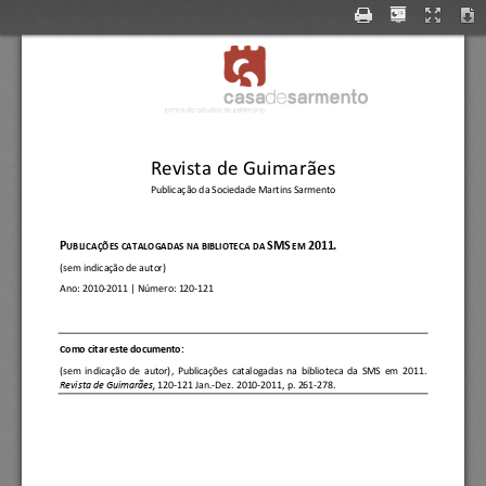
Revista de Guimarães
Publicação da Sociedade Martins Sarmento
P
SMS
2011.
UBLICAÇÕES CATALOGAD
AS NA BIBLIOTECA DA 
EM 
(sem indicação de autor)
Ano:
2010
-
2011
| Número
: 
120
-
121
C
omo citar este documento:
(sem  indicação  de  autor)
, 
Publicações  catalogadas  na  biblioteca  da  SMS  em  2011.
Revista de Guimarães, 
120
-
121 Jan.
-
Dez. 2010
-
2011, p. 261
-
278.