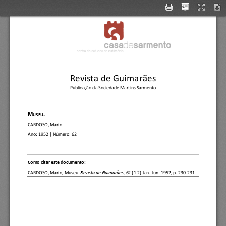
Revista de Guimarães
Publicação da Sociedade Martins Sarmento
M
.
USEU
CARDOSO, Mário
Ano:
1952
| Número:
62
C
omo citar este documento:
CARDOSO, Mário
, 
Museu.
Revista de Guimarães, 
62 (1
-
2) Jan.
-
Jun. 1952, p. 230
-
231.