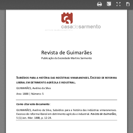
Revista de Guimarães
Publicação da Sociedade Martins Sarmento
S
.
E
UBSÍDIOS PARA A HIST
ÓRIA DAS INDÚSTRIAS 
VIMARANENSES
XCESSO DE REFORMA 
.
LIBERAL EM DETRIMENT
O A
GRÍCOLA E INDUSTRIAL
GUIMARÃES, Avelino da Silva
Ano:
1888
| Número: 
5
C
omo citar este documento:
GUIMARÃES,  Avelino  da  Silva
, 
Subsídios  para  a  história  das  indústrias  vimaranenses. 
Excesso de reforma liberal em detrimento a
grícola e industrial.
Revista de Guimarães, 
5 (1) Jan.
-
Mar. 1888, p. 12
-
24.