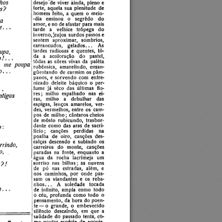
os
desejo de viver ainda, pleno e 
forte, aquela sua  plenitude  de 
?
homem  feito,  a  quem  o  meio- 
•dia  ensinou  o  segrêdo  do 
a
amor, e no de afastar para mais 
...
tarde  a  velhice  trôpega  do 
inverno, [cujos  surdos passos e 
sentem  aproximar,  sombrios, 
carrancudos,  gelados...  As 
tardes  radiosas  e  quentes,  tô­
upa,
da  a  acoloração  do  pastel, 
 . .
tôdas as côres  vivas  da  palêta 
 me  poupa
rubênsica,  amarelindo,  ensan­
. .
guentando  de carmim os pâm­
panos,  e  sorvendo  com  enfre- 
nizado  deleite  báquico  o  per­
fume
  já  sêco  das  últimas  flo­
res;  milho  espalhado  nas  ei­
igas
ras,  milho  a  debulhar  das 
espigas,  lenços  amarelos,  ver­
des,  vermelhos, entre  os  cam­
pos  de milho;  cântaros cheios 
de  môsto  rubicundo,  trasbor- 
dante  como  das aras  de sacri­
fício ;  canções  perdidas  na 
poalha  de  oiro,  canções  des­
calças  descendo  e  subindo  os 
rindo,
carreiros  do  monte,  canções 
,
paradas  na  fonte,  enquanto  a 
água  da  rocha  lacrimeja  um 
sorriso  nas  bilhas;  as  nuvens 
!
de  pó  nas  estradas,  além,  e 
nos  caminhos,  por  onde  pas­
sam  os  viandantes  e  os  reba­
nhos...  A  soledade  tocada 
. . .
de  infinito,  ampla  como  todo 
o céu,  profunda  como  todo  o 
pensamento, da hora do poen­
te— o  grande,  o  embevecido 
silêncio  descaindo,  em  que  a 
saudade do passado  tenta, cO- 