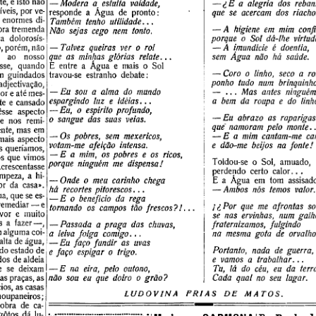
, e isto não 
— 
Modera  ar estulta  vaidade,
— 
cE   a  alegria  dos  rebanh
eis, por ve­
responde  a  Água  de  pronto:
que  se  acercam  dos  riachos
 enormes  di­
Também  tenho  utilidade
. . .
ra tremenda 
— 
A  higiene  em  mim  confi
Não  sejas  cego  nem  tonto.
  dolorosís- 
porque  o  Sol  dá-lhe  virtude
, porém, não 
— Talvez  queiras  ver  o  rol
— A  imundície  é  doentia,
ao  nosso 
que  as  minhas  glórias  relate
. . .
sem  Água  não  há  saúde.
sse,  quando 
E  entre  a  Água  e  mais  o  Sol 
í
| 
— Coro  o  linho,  seco  a  ro
m  guindados 
travou-se  estranho  debate:
| 
ponho  tudo  num  brinquinho! .
djectivação, 
— 
Eu  sou  a  alma  do  mundo
|   —  . . .  
Mas  antes  ninguém 
 e até mes­
espargindo  luz  e  idèias...
I 
a  bem  da  roupa  e  do  linho. 
e  e  cansado 
i
— 
Eu,  o  espirito  profundo,
se  aspecto 
| 
— Eu  abrazo  as  raparigas
o  sangue  das  suas  veias.
  nos  remi­
| 
que' namoram  pelo  monte...
nte, mas em 
— 
Os  pobres,  sem  mexericos,
j 
— E  a  mim  cantam-me  cant
ais  aspecto 
j 
votam-me  afeição  intensa.
e  dão-me  beijos  na  fonte!
s queríamos, 
— E  a  mim,  os pobres  e  os  ricos,
!
s que vimos 
|  Toldou-se  o  Sol,  amuado,
porque  ninguém  me  dispensa!
crescentasse 
|  perdendo  certo  calor. . .
peza,  a  hi­
|  E  a  Água  em  tom  assisado:
— 
Onde  o  meu  carinho  chega
r  da  casa».
há  recortes pitorescos...
| 
— Ambos  nós  temos  valor.
, que se es­
— 
E  o  benefício  da  rega
emediar — e 
!  / 
i  Por  que  me  afrontas  sor
tornando  os  campos  tão  frescos 
?!...
or  e  muito 
se  nas  ervinhas,  num  galho
  a  fazer—, 
fraternizamos,  fulgindo
— 
Passada  a  praga  das  chuvas,
lguma coi­
na  mesma  gota  de  orvalho?
a  leiva  folga  comigo...
lta de água, 
— 
Eu  faço  fundir  as  uvas
o estado de 
Portanto,  nada  de  guerra,
e  faço  espigar  o  trigo.
os de aldeia 
e  vamos  a  trabalhar...
  se  deixam 
Tu,  lá  do  céu,  eu  da  terra
— 
E  na  eira,  pelo  outono,
s praças, as 
não  sou  eu  que  doiro  o  grão?
Cada  qual  no  seu  lugar.
ios, as casas 
LUDOVINA  FRIAS  DE  MATOS.
oupaneiros; 
bra  de  ca­