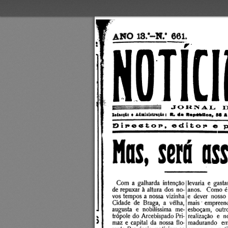
A N O   1 3 .V N .’  661. 
Xsdaoçio • AdainUtraçlo t 
R. da  RepdMIoa,  58 A —
Dii>eetop, editor* e ppoppietáp
Mos,  
Com  a  galharda  intenção 
levaria  e  gastar
de repuxar à altura  dos  no­
anos.  Como  é  c
vos tempos a nossa  vizinha 
e  dever  nosso  
Cidade  de  Braga,  a  vélha, 
mais * empreend
augusta  e  nobilíssima  me­
esboçam,  outros
trópole do Arcebispado Pri­
realização  e  no
maz  e  capital  da  nossa  flo­
madurando  em  