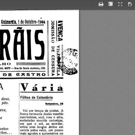
HO 
Gnlmarti», 1 de Ontnbro-lm
KJ
O
5   i m
C/>
£ l O
o is*
clef. 4177
Eu» da Santo Ant6nio, 133.
—
E  eKSTRO
V ária
Folhas  do  Calendário
 dono,
 pão.
S etem bro,  28
za,
Vai  um  tempo  de poetas.  A 
fresca harmonia destas manhãs 
suavíssimas, azul,  rosa  e  oiro, 
embaladas  manhas  outoniças, 
em  que  o  sol,  ao  acordar, 
estira  seus  longos  dedos  em 
nhos
carícia  pelos vales,  um  pouco 
hos...
mais agudos e apreensivos  no 