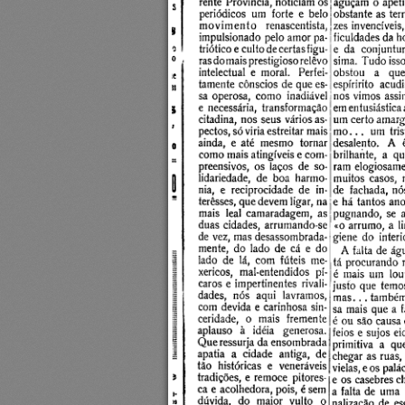
rente  Província, noticiam os 
aguçam  o apetite
periódicos  um  forte  e  belo 
obstante as terrív
movimento  renascentista, 
zes invencíveis, 
impulsionado  pelo amor pa­
ficuldades da ho
triótico e culto de certas figu­
e  da  conjuntura
ras do mais prestigioso relêvo 
sima.  Tudo isso
intelectual  e  moral.  Perfei­
obstou  a  que  
tamente  cônscios de que es­
espíririto  acudi
nos vimos  assi
sa  operosa,  como  inadiável 
e  necessária,  transformação 
em entusiástica a
citadina,  nos seus vários as­
um certo amargor
pectos, só viria estreitar mais 
m o ...  um  trist
ainda,  e  até  mesmo  tornar 
desalento.  A  ês
como mais atingíveis e com­
brilhante,  a  que
preensivos,  os  laços  de  so­
ram  elogiosame
lidariedade,  de  boa  harmo­
muitos  casos,  m
nia,  e  reciprocidade  de  in- 
de  fachada,  nó
terêsses, que devem ligar, na 
e há  tantos ano
mais  leal  camaradagem,  as 
pugnando,  se  a
duas  cidades,  arrumando-se 
«o arrumo,  a  lim
de vez, mas desassombrada- 
giene  do  interio
mente,  do  lado  de  cá  e  do 
A falta de água
lado  de  lá,  com  fúteis  me­
tá procurando  r
xericos,  mal-entendidos  pí- 
é  mais  um  louv
caros e impertinentes  rivali­
justo  que  temos
dades,  nós  aqui  lavramos, 
m as... também a
com  devida e  carinhosa  sin­
sa  mais que a fa
ceridade,  o  mais  fremente 
é ou são causa d
aplauso  à  idéia  generosa. 
feios e  sujos eid
Que ressurja da ensombrada 
primitiva  a  que
apatia  a  cidade  antiga,  de 
chegar as ruas, a
tão  históricas  e  veneráveis 
vielas, e os palác
tradições,  e  remoce  pitores­
e os casebres ch
ca e acolhedora, pois, é sem 
a falta de  uma  o
dúvida,  do  maior  vulto  o 