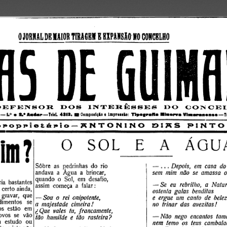
0 JORNAL DE MAIOR TIRAGEM E EXPANSÃO NO CONCEL
1.° 
TeltL 4813. 
Oompoaiçio e imprsiiio: 
T
 
a L* Aadar—
B  
Tipografia ■ la a n a  V inarananse—
io-RNTONINO  DIRS 
PINTO
  D
será  assim ?
O   SO L   E   A 
ÁGUA
Sobre  as  pedrinhas  do  rio 
— . . .  
Depois,  em  casa  do 
andava  a  Água  a  brincar, 
sem  mim  não  se  amassa  o 
quando  o  Sol,  em  desafio, 
ia  bastantes 
— Se  eu  rebrilho,  a  Nature
assim  começa  a  falar:
erto ainda, 
ostenta  galas  benditas
gravar,  que 
— Sou  o  rei  onipotente,
e  ergue  um  canto  de  beleza
imentos  se 
a  majestade  cimeira!
no  trinar  das  avezitas!
  estão  em 
d Que  vales  ta,  francamente,
vos  se  vão 
— Não  nego  encantos  tama
tão  humilde  e  tão  rasteira?
estudo  ou 
nem  temo  os  teus  cambalac