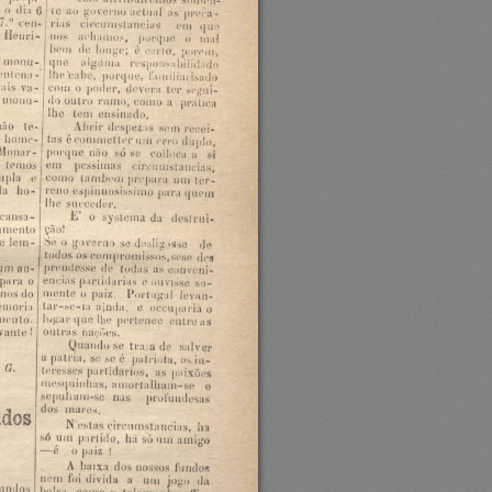
o
o
dia
6
lc
ao
governo
actual
as
prorzh
7."
circulustaocios
rias
cuo-
em
quo
Henri-
nos
achamos.
pot-quo
o
nml
bom
do
longo;
rorto.
é
porror,
mono:
quo
alguma
rvsponsabilidadu
lllcbaho.
rntrna‹
portpm,
familiarisailo
com
ais
va-
pudor.
o
drift-ru
tri'
argui-
monu-
do
outro
rumo,
como
pratica
u
lho
tem
ensinado.
não
le-
Abrir
daspczas
som
rucoi-
écommctlrr
tas
lmmc-
um
rrro
duplo,
Monar-
pol-questao
só
su
colluca
a
sí
irmos
cm
pcssnnas
cu'cuinstaucias,
como
upla
tambom
o
prrpuru
um
ler-
ila
ho-
cspinuosissimo
reno
para
quam
lho
surcrdcr.
E'
system-.1
ncansa-
o
da
destruí-
uu-uto
ÇÍIU!
So
gororm
o
dosligiisio
c
so
lem-
do
_
todos
uompromismm,
os
seus
dos
`prrnnosm:
um
ari-
do'
todas
courcni-
as
oncias
partídarias
para
o
ouvisse
r.
so-
mente
gnos
o
pair..
Portugal
do
laran-
lar-sc-ia
olor-ia
ainda.`
occuparia
c
o
logar
quo
lho
prrtcncc
ento.
cntruas
vante!
outras
mlrocs.
Quando
se
traza
de
salvar
patria.
u
su
sc
patriota,
é
os
in-
G.
lorcssos
partidarios.
as
paixücs
musquinllas.
amortalham-se
e
scpuliam-so
nas
profunda-sus
dos
muros.
ndos
N'ustus
rirrumslaocías,
lia
só
um
partido.
ha
soam
amigo
-é
o
pala
l
`
A
baixa
dos
nossos
fundos
nom
foi
divida
a
um
jogo
da
undos
bolso.
como
tclrgrapho
o