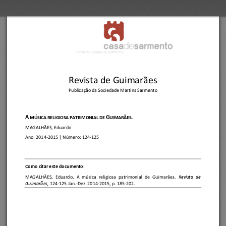
Revista de Guimarães
Publicação da Sociedade Martins Sarmento
A
G
.
MÚSICA RELIGIOSA PA
TRIMONIAL DE 
UIMARÃES
MAGALHÃES, Eduardo
Ano:
2014
-
2015
| Número: 
124
-
125
C
omo citar este documento:
MAGALHÃES,  Eduardo
, 
A  música  religiosa  patrimonial  de  Guimarães.
Revista  de 
Guimarães, 
124
-
125 Jan.
-
Dez. 2014
-
2015, p. 185
-
202.