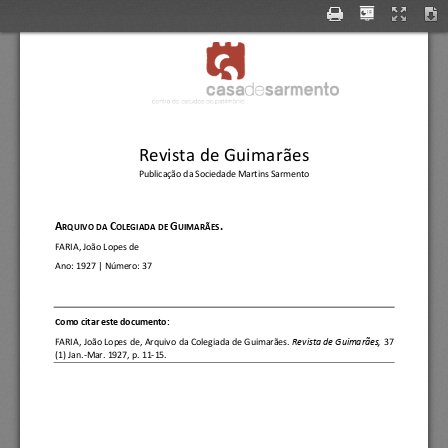
Revista de Guimarães
Publicação da Sociedade Martins Sarmento
A
C
G
.
RQUIVO DA 
OLEGIADA DE 
UIMARÃES
FARIA, João Lopes de
Ano:
1927
| Núm
ero: 
37
C
omo citar este documento:
FARIA, João Lopes de
, 
Arquivo da Colegiada de Guimarães.
Revista de Guimarães, 
37 
(1) Jan.
-
Mar. 1927, p. 11
-
15.