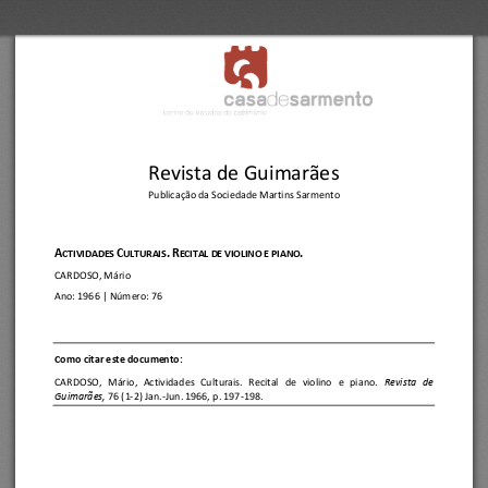
Revista de Guimarães
Publicação da Sociedade Martins Sarmento
A
C
.
R
.
CTIVIDADES 
ULTURAIS
ECITAL DE VIOLINO E 
PIANO
C
ARDOSO, Mário
Ano:
1966
| Número: 
76
C
omo citar este documento:
C
ARDOSO,   Mário
, 
Actividades   Culturais.   Recital   de   violino   e   piano.
Revista   de 
Guimarães, 
76 (1
-
2) Jan.
-
Jun. 1966, p. 197
-
198.