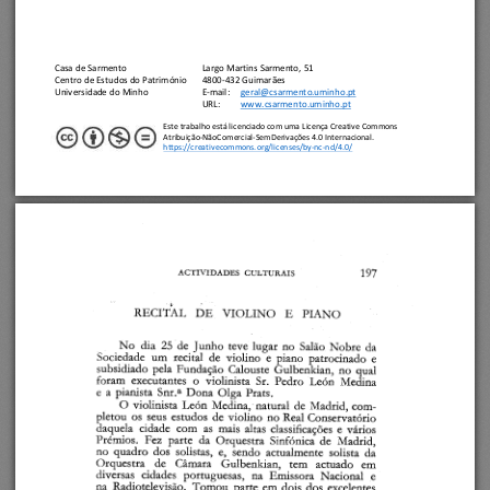
Casa de Sarmento
Largo Martins Sarmento, 51
Centro de Estudos do Património
4800
-
432 Guimarães
Universi
dade do Minho
E
-
mail:
geral@csarmento.uminho.pt
URL: 
www.csarmento.uminho.pt
Este trabalho está licenciado com 
uma Licença Creative Commons 
Atribuição
-
NãoComercial
-
SemDerivações 4.0 Internacional. 
https://creativecommons.org/licenses/by
-
nc
-
nd/4.0/
197 
ACTIVIDADES 
CULTURAIS 
RECITÀL 
DE 
VIOLINO 
E 
PIANO 
No 
dia 
25 
de 
Junho 
da 
teve 
lugar 
no 
Salão 
Nobre 
Sociedade 
um 
recital 
de 
violino 
e 
piano 
patrocinado 
e 
subsidiado 
pela 
Fundação 
Calouste 
Gulbenkian, 
no 
qual 
foram 
executantes 
o 
violinista 
Sr. 
Pedro 
León 
Medina 
e 
a 
pianista 
Snr.a 
Dona 
Olga 
Prats. 
O 
violinista 
León 
Medina, 
'natural 
de 
Madrid, 
com- 
pletou 
OS 
seus 
estudos 
de 
violino 
no 
Real 
Conservatório 
daquela 
cidade 
com 
as 
mais 
altas 
classificações 
e 
vários 
Prémios. 
Fez 
parte 
da 
Orquestra 
Sinfónica 
de 
Madrid, 
no 
quadro 
dos 
solistas, 
e, 
sendo 
actualmente 
solista 
da 
Orquestra 
de 
Câmara 
Gulbenkian, 
tem 
actuado 
em 
diversas 
cidades 
portuguesas, 
na 
Emissora 
Nacional 
C 
na 
Radiotelevisão. 
Tomou 
parte 
em 
dois 
dos 
excelentes 