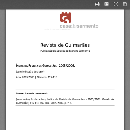
Revista de Guimarães
Publicação da Sociedade Martins Sarmento
Í
R
G
-
2005/2006.
NDICE DA 
EVISTA DE 
UIMARÃES 
(sem indicação de au
tor)
Ano:
2005
-
2006
| Número: 
115
-
116
C
omo citar este documento:
(sem  indicação  de  au
tor)
, 
Índice  da  Revista  de  Guimarães 
-
2005/2006.
Revista  de 
Guimarães, 
115
-
116 Jan.
-
Dez. 2005
-
2006, p. 7
-
8.