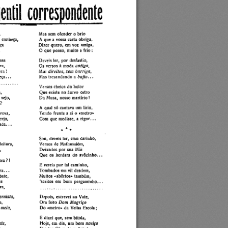
A  m a  gentil  correspondente
Mas  sem  ofender  o  brio 
conheça, 
A  que a  vossa  carta  obriga, 
ça 
D izer  quero,  em  voz  amiga, 
O   que  penso,  m uito  a  frio :
ssa 
Deveis  ler,  por  desfastio,
antiga,
ra,
O s  versos  à  moda 
direitos, sem barriga,
ra !
Mui 
bafio...
ç a ...
Mas  tresandando  a 
Versos  cheios  do  bolor 
,
Q ue  existe  no áureo  cetro 
 vejo, 
Da  M usa,  nosso m artírio !
?
A  qual  só  cantava  um  lírio, 
rcva, 
T endo  frente  a  si  o  «metro* 
ejo, 
Com  que  medisse,  a  rig o r..
 d a...
Sim,  deveis  ler,  coin  cariuho, 
itora, 
Versos  de  M athusalém,
Deixados  por  sua  Mãi
Q ue  os  herdara  do  av ôzinho...
ra ?!
E  vereis  por  tal  cam inho, 
 ra...
Tom bados  em  vil  desdem , 
ate,
M uitos  «abortos*  tam bém , 
'scritos  em  bom   p erg am in h o ...
e
a,
rnista,
D epois,  escrevei  ao  Vate,
Dom Magriço
,
O ra  feito 
meia,
Do  «metro»  da  Velha  Escola ;
E  dizei  que,  sem bitola,
e,
noviço
Hoje,  em  dia,  um  bom 