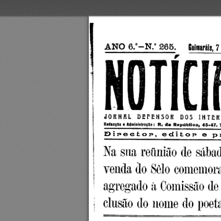
A N O  
6
N
T
0
JORNAL  DEFENSOR  DOS  INTER
Administração
Redacção e 
:  R.  da  República,  45-47. 
Pipeetop, editor» e ppoppietápio-^NTON
Na sua reunião de  sábad
venda do Selo comemorati
agregado à Comissão de I
clusão do nome  do poeta