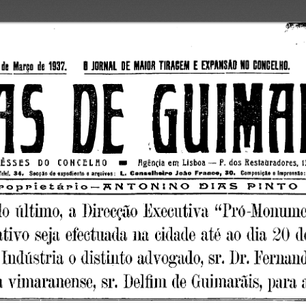
. ° - N . °   2 6 5 .     Guimarãis,  7  de  Março  de  1937.    0 JORNAL  
ICIH
5
ESSES  DO  CONCELHO
figênçia  em  Lisboa — P.  dos  Resíaiiradores,  1
Telef. 
Secção de expediente e arquivos
Composição e Impressão:
34. 
:  L.  Conselheiro João  Franco,  30. 
Tip
lNO  E> I 7* S  PINTO  IDE  CASTRO
o último,  a Direcção Executiva  “Pró-Monument
11
vo seja efectuada 
a cidade até ao dia  20  d
0
ndústria 
 distinto advogado, sr. l)r. Fernando
 vimaranense, sr. Delfim de Guimarãis, para a