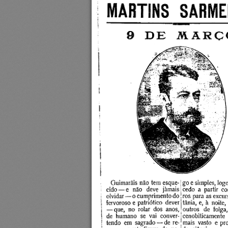
MARTINS  SA
D E  
M A R C O
Guimarãis não tem esque­
go e simples, logo
cido— e  não  deve  jamais 
cedo  a  partir  com
olvidar — o cumprimento do
ros para as excurs
fervoroso e patriótico  dever  tânia,  e,  à  noite,  
— que,  no  rolar  dos  anos,  outros  de  folga, 
de  humano  se  vai  conver- j cenobiticamente  n
j 
tendo  em  sagrado — de  re- 
mais  vasto  e  pr