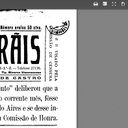
OE  MAIOR TIRAGEM  E  EXPANSAO  NO  CONCELHO.     Número  avulso  50  et»s.
GUIMARHI
5
3 *3.°* D. — Telefone 27136.
 
.  Minerva  Vimaranente
o”  deliberou que a 
o  corrente més,  fosse 
 Aires e se desse in­
 Comissão de Honra.