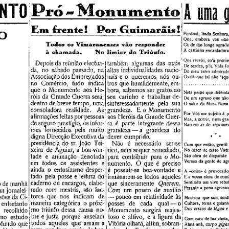
RMENTO Pró-Monumento
Em frente!  Por Guimarãis!
Perdoai,  linda  Senhora,
Q ue,  em bora  vos  não  
Todos  os Vxmaxrax&enses  vão  responder
Cá  de  tão  longe  agrade
a  chamada,     N o  lim ia r  do  T riu n fo .
A  cartinha  encantadora
Que  recebi,  co'a  prom e
também  algumas  das  mais 
Depois da reunião efectua­
De  serdes,  p ’la  Vida  fo
da,  no  sábado  passado,  na 
altas individualidades nacio­
Do  meu  estro  adm irado
Associação dos Empregados 
nais e 
  queremos  nós  ou­
0
Oxalá  que  tal  não  'sq u e 
no  Comércio,  tudo  indica 
tros que  humildemente, em­
que  o  Monumento  aos  He­
bora,  sabemos ser gratos ao 
Nela  pedis  que  defenda
róis da Grande Guerra será, 
seu  carinho  e  trabalhar de­
De  um   agravo  que  não 
dentro de breve tempo, uma 
sinteressadamente  pela  sua 
O  valor  da  Musa  Nova 
consoladora  realidade.  As 
grandeza.  E o  Monumento 
Por  Vós  me  sujeito  à  p
afirmações feitas por pessoas 
aos Heróis da Grande Guer­
Mas,  a  sorrir,  num  grac
de seguro prestígio, os infor­
ra  é  parte  integrante  dessa 
Não  em  ar  de  rep ritn en
mes  fornecidos  pela  muito 
grandeza — a  grandeza  do 
digna Direcção Executiva da 
dever  cumprido.
presidência do sr. João  Tei­
Não  é  necessário  ser-se 
Com  que  então,  gentil  le
xeira  de Aguiar,  a boa-von­
rico, nem sequer remediado, 
N o dizer  de  certo  Vate,
tade  e  animação  denotada 
São  obra  de  disparate 
para  contribuir  para  o Mo­
Versos  da  gente  de  ago
em  todos  os  assistentes  e 
numento.  O  que  é  preciso 
ainda  o  entusiasmo desper­
é  possuír-se  boa-vontade  e 
A  «coisa*  é  pro v o cad o
tado  pela posse e leitura do 
irmanarem-se todos  aqueles 
E a  vossa  alma  de  comb
que  sinceramente 
Querem.
caderno de encargos,  elabo­
 de manhã 
Sentindo  um  vivo  rebat
Perante  a  pena  agressor
rado  com  mestria,  são  fac- 
Com  um  pouco  de  auxílio  '  ""*** 
...........
..
 jornalei­
tores  que  nos  indicam  de 
— pouco em relatividade às 
ões da Ci-
mode
M ostrou  que  sois 
maneira categórica  o  próxi- 
posses  de  cada  qual — 
entretanto 
0 
Cultora,  terna  e  galante
versos de légua e 
Dos 
recolhido! mo triíinfo dessa  causa  no- 
Monumento  surgirá  majes­
estudo  bre e justa  porque  anseiam
toso  e  altivo,  e a figura da 
o
Com  cara  de  lua  cheia,
todos  aqueles  que  amam a 
Vitória olhará, alfim, sobran­
ofundo  que 
gigant
Alma  anã,  corpo 