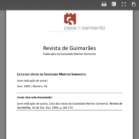
fi
de 
casa 
sarmento 
centro 
do 
estudos 
do 
patrimÓr¬io 
Revista de Guimarães
Publicação da Sociedade Martins Sarmento
L
S
M
S
.
ISTA DOS SÓCIOS DA 
OCIEDADE 
ARTINS 
ARMENTO
(sem indicação de autor)
Ano:
1909
| Número: 
26
C
omo cita
r este documento:
(sem indicação de autor)
, 
Lista dos sócios da Sociedade Martins Sarmento
.
Revista de 
Guimarães, 
26 (4) Out.
-
Dez. 1909, p. 166
-
173.