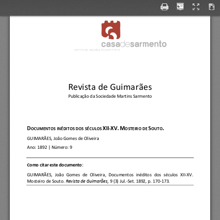
Revista de Guimarães
Publicação da Sociedade Martins Sarmento
D
XII
-
XV.
M
S
.
OCUMENTOS INÉDITOS D
OS SÉCULOS 
OSTEIRO DE 
OUTO
GUIMARÃES, João Gomes de Oliveira
Ano:
1892
| Número: 
9
C
omo citar este documento:
GUIMARÃES,  João  Gomes  de  Oliveira
, 
Documentos  inéditos  dos  séculos  XII
-
XV. 
Mosteiro de Souto.
Revista de Guimarães, 
9 (3) Jul.
-
Set. 1892, p. 170
-
173.