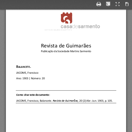
Revista de Guimarães
Publicação da Sociedade Martins Sarmento
B
.
ALANCETE
JACOME, Francisco
Ano:
1903
| Número: 
20
C
omo citar este documento:
JACOME, Francisco
, 
Balancete.
Revista de Guimarães, 
20 (2) Abr.
-
Jun. 1903, p. 105.