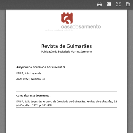
Revista de Guimarães
Publicação da Sociedade Martins Sarmento
A
C
G
.
RQUIVO DA 
OLEGIADA DE 
UIMARÃES
FARIA, João Lopes de
Ano:
1922
| Número: 
32
C
omo citar este documento:
FARIA, João Lopes de
, 
Arquivo da Colegiada de Guimarães.
Revista de Guimarães, 
32 
(4) Out.
-
Dez. 1922, p. 371
-
378.