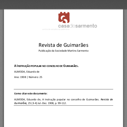
--I 
de 
casa 
sarmento 
1-.; 
I 
I 
Revista de Guimarães
Publicação da Sociedade Martins Sarmento
A
I
G
.
NSTRUÇÃO POPULAR NO 
CONCELHO DE 
UIMARÃES
ALMEIDA, Eduardo de
Ano:
1908
| Número: 
25
C
omo citar este documento:
ALMEIDA,  Eduardo  de
, 
A  Instrução  popular  no  concelho  de  Guimarães.
Revista  de 
Guimarães, 
25 (3
-
4) Jul.
-
Dez. 1908,
p. 99
-
112.