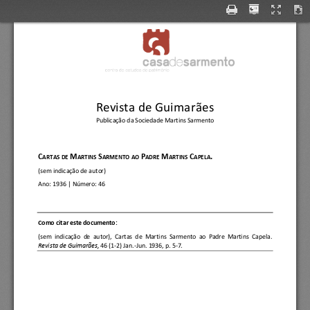
--I 
de 
casa 
sarmento 
1-.; 
I 
I 
Revista de Guimarães
Publicação da Sociedade Martins Sarmento
C
M
S
P
M
C
.
ARTAS DE 
ARTIN
S 
ARMENTO AO 
ADRE 
ARTINS 
APELA
(sem indicação de autor)
Ano:
1936
| Número: 
46
C
omo citar este documento:
(sem  indicação  de  autor)
, 
Cartas  de  Martin
s  Sarmento  ao  Padre  Martins  Capela.
Revista de Guimarães, 
46 (1
-
2) Jan.
-
Jun. 1936, p. 5
-
7.