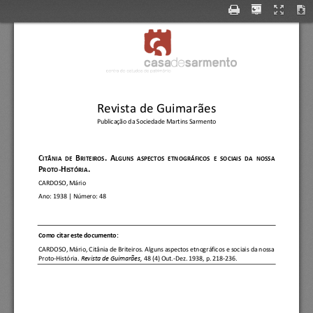
Revista de Guimarães
Publicação da Sociedade Martins Sarmento
C
B
.
A
ITÂNIA  DE 
RITEIROS
LGUNS  ASPECTOS  ETNOG
RÁFICOS  E  SOCIAIS  DA
NOSSA 
P
-
H
.
ROTO
ISTÓRIA
CARDOSO, Mário
Ano:
1938
| Número: 
48
C
omo citar este documento:
CARDOSO, Mário
, 
Citânia de Briteiros. Alguns aspectos etnográficos e sociais da nossa 
Proto
-
História.
Revista de Guimarães, 
48 (4) Out.
-
Dez. 1938
, p. 218
-
236.