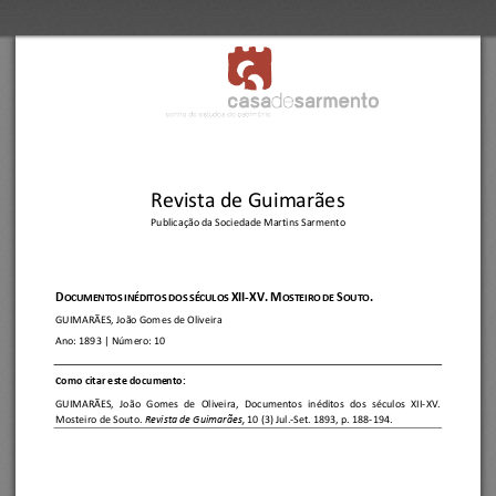
Revista de Guimarães
Publicação da Sociedade Martins Sarmento
D
XII
-
XV.
M
S
.
OCUMENTOS INÉDITOS D
OS SÉCULOS 
OSTEIRO DE 
OUTO
GUIMARÃES, João Gomes de Oliveira
Ano:
1893
| Número: 
10
C
omo citar este documento:
GUIMARÃES,  João  Gomes  de  Oliveira
, 
Documentos  inéditos  dos  séculos  XII
-
XV. 
Mosteiro de Souto.
Revista de Guimar
ães, 
10 (3) Jul.
-
Set. 1893, p. 188
-
194.