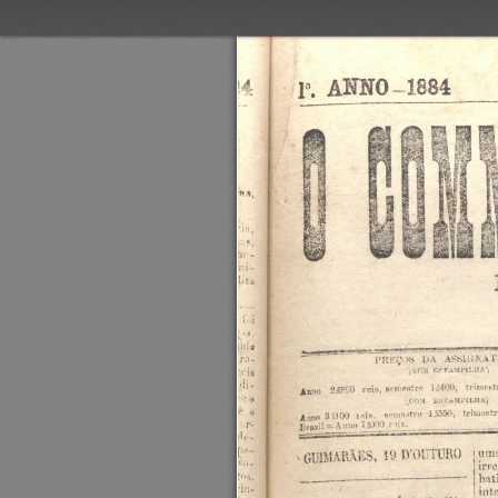
.
asi-sta
rasgos-ba
ss'r'aatrumn
(sua
:rim-z
1;.400,
orniratrr
rm's,
215900
Lona
Hartmann/q
¡cofa
trimash
lãõõll,
armodro
min.
3i100
¡mn
I
tis.
z'
75009
Bruil=Anuo
___
W
um
D'OUTURO
19
GUIMARÃES,
\
irr
hat
inte