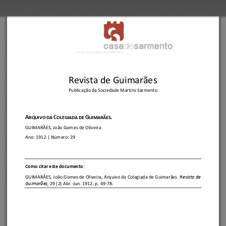
Revista de Guimarães
Publicação da Sociedade Martins Sarmento
A
C
G
.
RQUIVO DA 
OLEGIADA DE 
UIMARÃES
GUIMARÃES, João Gomes de Oliveira
Ano:
1912
| Número: 
29
C
omo citar este documento:
GUIMARÃES, João Gomes de Oliveira
, 
Arquivo da Colegiada de Guimarães.
Revista de 
Guimarães, 
29 (2) Abr.
-
Jun. 1912, p. 49
-
78.