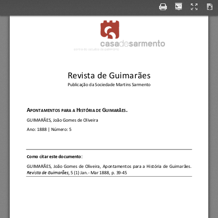
Revista de Guimarães
Publicação da Sociedade Martins Sarmento
A
H
G
.
PONTAMENTOS PARA A 
ISTÓRIA DE 
UIMARÃES
GUIMARÃES,
João Gomes de Oliveira
Ano:
1888
| Número: 
5
C
om
o citar este documento:
GUIMARÃES,
João  Gomes  de  Oliveira
, 
Apontamentos  para  a  História  de  Guimarães.
Revista de Guimarães, 
5 (1) Jan.
-
Mar 1888, p. 39
-
45