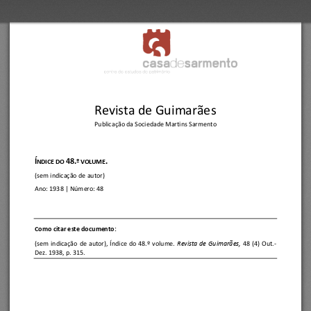
Revista de Guimarães
Publicação da Sociedade Martins Sarmento
Í
48.
.
NDICE DO 
º VOLUME
(sem indicação de autor)
Ano:
1938
| Número: 
48
C
omo citar este documento:
(sem  indicação  de  autor)
, 
Índice  do  48.º  volume.
Revista de  Guimarães, 
48  (4)  Out.
-
Dez. 193
8, p. 315.