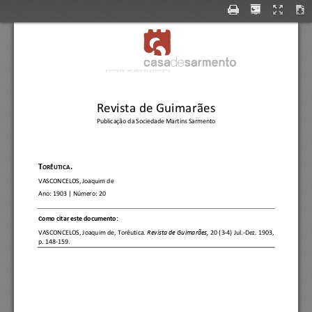
fi
de 
casa 
sarmento 
centro 
do 
estudos 
do 
patrimÓr¬io 
Revista de Guimarães
Publicação da Sociedade Martins Sarmento
T
.
ORÊUTICA
VASCONCELOS, Joaquim de
Ano:
1903
| Número: 
20
C
omo citar este documento:
VASCONCELOS, Joaquim de
, 
Torêutica.
Revista de Guimarães, 
20 (3
-
4) Jul.
-
Dez. 1903, 
p. 148
-
159.