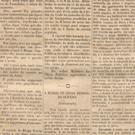
Braga:
duas
vezes
por
manha.
Villa
e
ás
8
da
noite.
Rece-
minuindo
de
altura
eÁ
largura.
ova
Famalicão.
de
e
outra
di.
bidas
as
cartas
iis
ll
da
manhã.
arcos
são
ameoldos
de'fest
ctamente.
havia
tempo
responder
de
no
de
santos
o
vulto
inteiro,
po
Ora.
apesar
das
grandes
correio
que
devia
sahir
:is
2
ho-
te
batizados
da
patinhas
sobre
elações
commerciaes
que
ligam
ras
da
tarde
caminho
no
de
fer-
cobertas
o
baldiiquinos
por
rend
ta
áquelia
cidade,
serviço
o
do
ro
Guimarães;
de
recebidas
as
dos.
Fazem
divisão
a
estes
ar
rreio
satisfaz,
cartas
recebendo~sc
ás
8
horas
da
noite
ha-
festões
vasados
de
dores
fruo
e
s
malas
duas
via
vezes
muito
por
tempo
dia.
para
respeit-
com
tanto
esmero
esculpidos,
Maiores
dvr
relações
commer-
mais
parecem
até
uma
renda
sub
:is
t
horas
da
manhã
aos
ligam
esta
cidade
que
lavores
em
pedra.
Ate
aqui
ao
Por.
seguinte.
.
recebemos
e
correio
o
ãllXiliou
a
nossa
memoria,
po
duas
vigorar
A
este
horario.
tor-
talvez
ainda
falta
alguma
eoisa
ezes
por.
dia.
ua-sc
absoluta
de
necessidade
a
Justa
ideia
uma
fazer
poier
SB
Por
tanto,deve
distribuição
ser
auppri'-
da
mala
do
correio
q
Infelizmente,
singular.
abra
tá
ido
correio
o
que
voe
da
noiti,
dire-
o
que
não
sobrecar-
r
rendas,
nas
quer
estatuas,
nas
rega
ainda
thesouro.
o
ternonte
d'aqui-a
mon-
Braga.
Sup-
t
do
destruidora
aoçäo
a
m-so
fl
l
daudmse
iinido
recolher
elle,
economista-se
distribuidor
o
reis
homens.
dos
deslohio
o
e
DO,
lll)
que
por
esta
fazendo
dia.
serviço
que
quanto
é
no
te-
se
que
sinos,
dos
torre
A
ieizrapho
e
que
pertence
ao
enr-
sta
posta.
a
t
fi'ontispiclo-tlo
do
lado
ao
gue
reio,
como
dissemos
já
em
ou-
a
e
não
delle,
resultando
plo,
.\I1i
irmos,
pois.
mais
uma
tro
artigo.
E
d'âvlr..
mestre
o
fazer
rba
mandou
para
'É
filter
face
fl
._
Ôeonitiue-
a»
ii
mto
Mis-emo
_~
to
-fâo-
to”
o
esmas;
o
seu
no
e
llltll.
liäteui
dem
-Ioi
dou
ft
tlni'omalo
Baldim
drug'fl
.atiraram
gar
za
iliiio
detém.
.
›
ouvi
Cogominho.
Esteves
Pedro
Vtail
ea
devida.
poder-se-ha
E
supprimir
das
terras
do
duque
de
Braga
te
serviço
sem
prejudicar
o
Falleernrlo,
porem.
quando
as
ob
A
iiii'o'l'
tor
um
a
chegado
tinham
apenas
V
torre.
a
acabou
Állligura-ae-nos
e
continuou-as,
que
sim,
EGREJA
A
DE'
NOSSA
SENHORA
lilho,
o
doutor
luego
Pinheiro.
r
rque
'chegando
correio
o
do
mostair
diversos
de
moudatario
¡IA-OLIVEIRA
aga
ás
horini
3
da
taide.
hora
prior
dom.
Thomar,
de
prelado
m
que
fechamos
se
reparti-
bi
posteriormente
e
Guimarães,
(Continuação)
ões
publicas.
os
bandos,
cut
do
Funchal.
'
e
não
ha
malas
expedir
a
e
Pois
aquella
janolla
merecia
E'
oooupado
todo
o
pavime
nr
comiam-ein
o
esiz'i
ainda
bem,
não
so
que
baixo
da
torre
poi'
uma
rapella
c
a
deturpussem
não
viando
nas
suas
lides,
aom
porta
no-
remetidos
para
egfeja,
a
'e
outra
de
moderna
par
o
pro-
ium
prejuizo
deve
causar
ao
saiea
architecture,
praça,
ornada
de
nolutnnas
e
m
mas
que
:ra
fizes-
blico
suppressâo
a
se
diversidade
de
enfeites,
vedada
um
esforço,
um
d'este
siaori
nio
fl
até,
ser-
ço.
uma
grade
de
ferro.
para
que
fosse
restaurada,
resumin-
do-lhe
todo
a
sua
graça
belleza
e
correio
0
Encostado
à
torre,
por
tod
de
Braga
licaria
primitiva.
E
tão
formosa,
e
de
tão
sua
frente,
está
um
ohal'ariz
c
r
tanto
a
vir
duas
vezes
ao