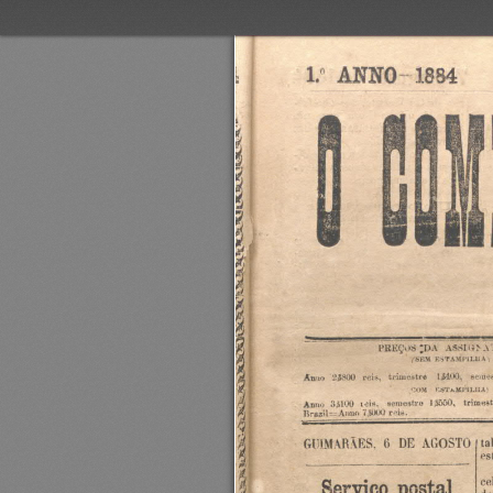
1.o
mof"
1884
.Tha-nv.
"meu
asrntriwai
maes
11400.,
trimestre
reis,
'288W
luna
izs'rasrimm
nox
Anuo
35100
leis.
aomestru
'3550.
“imail
reis.
um
:Atum
Brasil
tal
AGOSTO
DE
ti
GUIMARÃES.
._,¬`_`y
.e¬
es
..
.
c
postal
Serviço