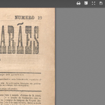
_
a
imeçooos"`
Wanna
`¬
espondencia'
cada
linha
iii-reis;
repetição;
:tl
publieuçtleoíllttarnriu
.
Al
reil
são
publico-
o-ae
redacao
na
dois
exemplares.
o
pegas
adiantados.
tam
escudo
o
ores
d'arinas
de
D.
Joãol,
e
o
brasão
Guimarães,
de
que
se
compõe
da
imagem
va~
da
Virgem
Ma-
ria
e
rle
uma
oliveira.
riu-
Sohro
porta
a
está
e
biazão
o
di-
dos