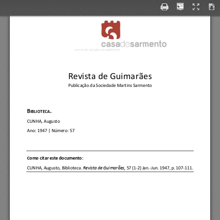
Revista de Guimarães
Publicação da Sociedade Martins Sarmento
B
.
IBLIOTECA
CUNHA, Augusto
Ano:
1947
| Número: 
57
C
omo citar este documento:
CUNHA, Augusto
, 
Biblioteca.
Revista de Guimarães, 
57 (1
-
2) Jan.
-
Jun. 1947, p. 107
-
111.