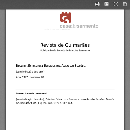
Revista de Guimarães
Publicação da Sociedade Martins Sarmento
B
.
E
R
A
S
.
OLETIM
XT
RACTOS E 
ESUMOS DAS 
CTAS DAS 
ESSÕES
(sem indicação de autor)
Ano:
1972
| Número: 
82
C
omo citar este documento:
(sem indicação de autor)
, 
Boletim. Ext
ractos e Resumos das Actas das Sessões.
Revista 
de Guimarães, 
82 (1
-
2) Jan.
-
Jun. 1972 p. 117
-
143.