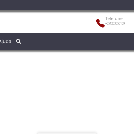
Telefone
+351253553109
Ajuda