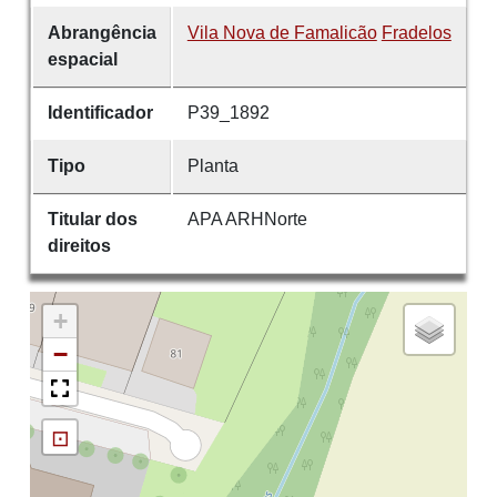
Abrangência
Vila Nova de Famalicão
Fradelos
espacial
Identificador
P39_1892
Tipo
Planta
Titular dos
APA ARHNorte
direitos
+
−
⊡