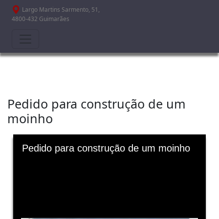
Passar para o conteúdo principal
Largo Martins Sarmento, 51,
4800-432 Guimarães
Pedido para construção de um
moinho
Skip to downloads and alternative formats
Media Viewer
Pedido para construção de um moinho