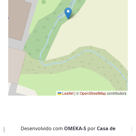
Leaflet
|
©
OpenStreetMap
contributors
Desenvolvido com
OMEKA-S
por
Casa de
Sarmento
e
WEBES
| ©
2026