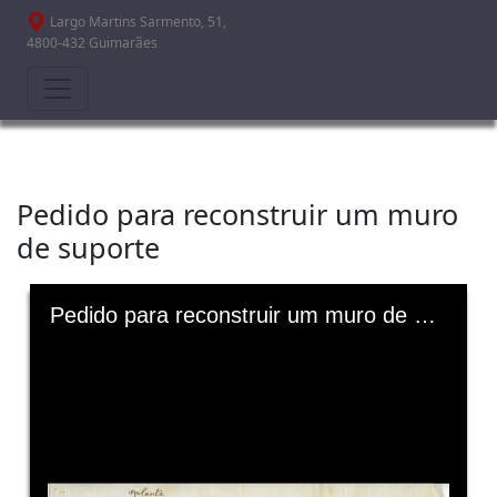
Passar para o conteúdo principal
Largo Martins Sarmento, 51,
4800-432 Guimarães
Pedido para reconstruir um muro
de suporte
Skip to downloads and alternative formats
Media Viewer
Pedido para reconstruir um muro de suporte