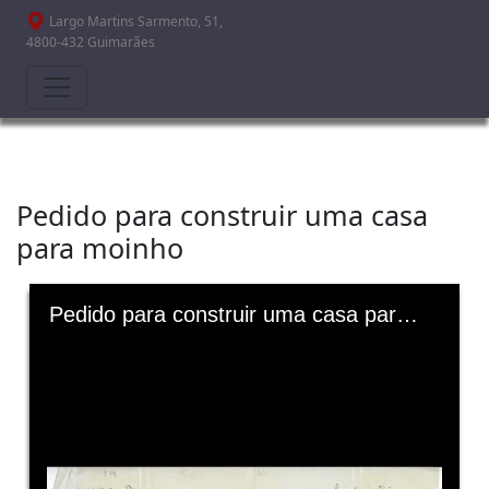
Passar para o conteúdo principal
Largo Martins Sarmento, 51,
4800-432 Guimarães
Pedido para construir uma casa
para moinho
Skip to downloads and alternative formats
Media Viewer
Pedido para construir uma casa para moinho