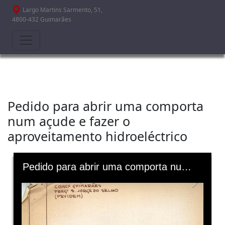
Passar para o conteúdo principal
Largo Martins Sarmento, 51,
4800-432 Guimarães
Pedido para abrir uma comporta
num açude e fazer o
aproveitamento hidroeléctrico
Skip to downloads and alternative formats
Media Viewer
Pedido para abrir uma comporta num açude e fazer o aproveitamento hidroeléctrico