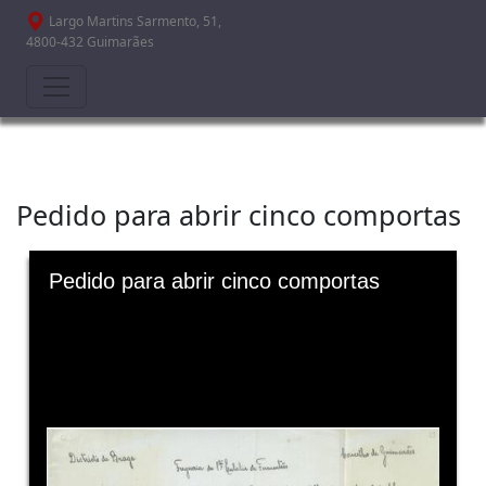
Passar para o conteúdo principal
Largo Martins Sarmento, 51,
4800-432 Guimarães
Pedido para abrir cinco comportas
Skip to downloads and alternative formats
Media Viewer
Pedido para abrir cinco comportas