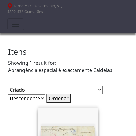
Passar para o conteúdo principal
Largo Martins Sarmento, 51,
4800-432 Guimarães
Itens
Showing 1 result for:
Abrangência espacial é exactamente
Caldelas
Ordenar