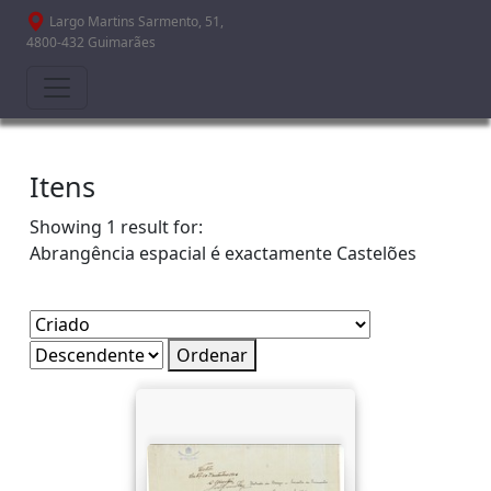
Passar para o conteúdo principal
Largo Martins Sarmento, 51,
4800-432 Guimarães
Itens
Showing 1 result for:
Abrangência espacial é exactamente
Castelões
Ordenar