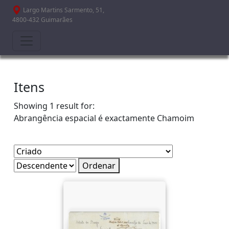
Passar para o conteúdo principal
Largo Martins Sarmento, 51,
4800-432 Guimarães
Itens
Showing 1 result for:
Abrangência espacial é exactamente
Chamoim
Ordenar