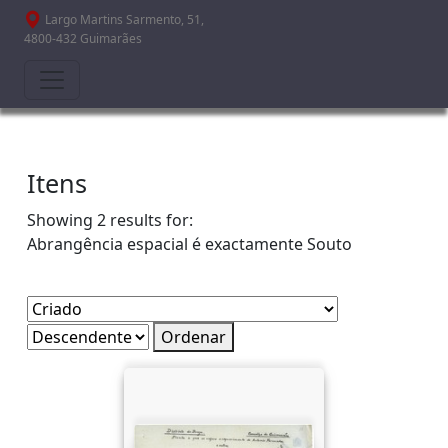
Passar para o conteúdo principal
Largo Martins Sarmento, 51,
4800-432 Guimarães
Itens
Showing 2 results for:
Abrangência espacial é exactamente
Souto
Ordenar