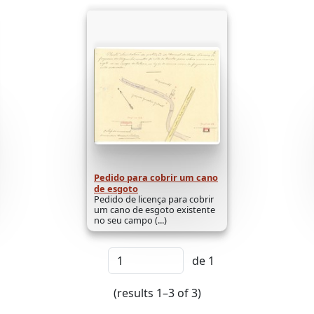
Pedido para cobrir um cano
de esgoto
Pedido de licença para cobrir
um cano de esgoto existente
no seu campo (...)
de 1
(results 1–3 of 3)