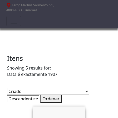
Passar para o conteúdo principal
Largo Martins Sarmento, 51,
4800-432 Guimarães
Itens
Showing 5 results for:
Data é exactamente
1907
Ordenar