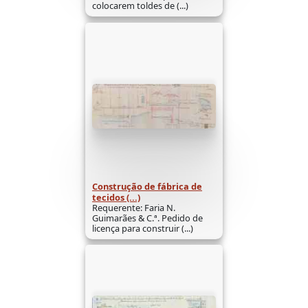
colocarem toldes de (...)
Construção de fábrica de
tecidos (...)
Requerente: Faria N.
Guimarães & C.ª. Pedido de
licença para construir (...)