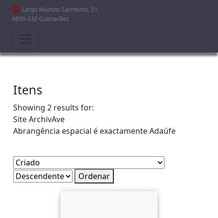
Passar para o conteúdo principal
Largo Martins Sarmento, 51,
4800-432 Guimarães
Itens
Showing 2 results for:
Site
ArchivAve
Abrangência espacial é exactamente
Adaúfe
Ordenar