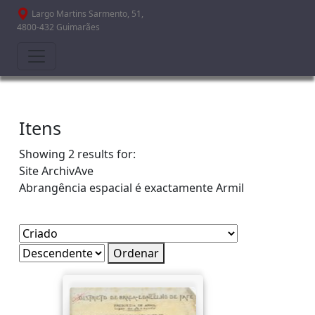
Passar para o conteúdo principal
Largo Martins Sarmento, 51,
4800-432 Guimarães
Itens
Showing 2 results for:
Site
ArchivAve
Abrangência espacial é exactamente
Armil
Ordenar