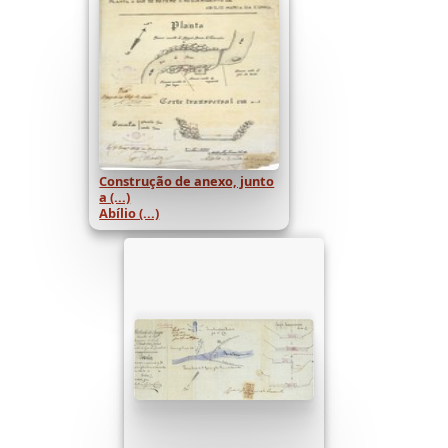
Construção de anexo, junto
a (...)
Abílio (...)