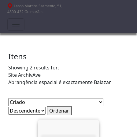
Passar para o conteúdo principal
Largo Martins Sarmento, 51,
4800-432 Guimarães
Itens
Showing 2 results for:
Site
ArchivAve
Abrangência espacial é exactamente
Balazar
Ordenar