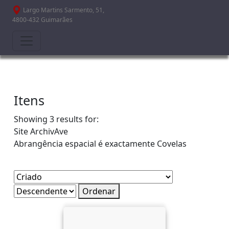
Passar para o conteúdo principal
Largo Martins Sarmento, 51,
4800-432 Guimarães
Itens
Showing 3 results for:
Site
ArchivAve
Abrangência espacial é exactamente
Covelas
Ordenar