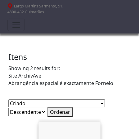
Passar para o conteúdo principal
Largo Martins Sarmento, 51,
4800-432 Guimarães
Itens
Showing 2 results for:
Site
ArchivAve
Abrangência espacial é exactamente
Fornelo
Ordenar