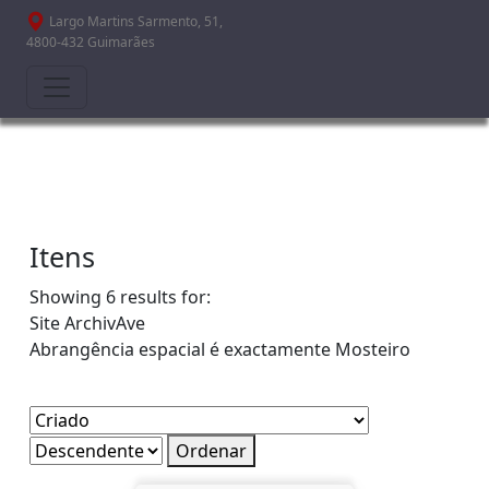
Passar para o conteúdo principal
Largo Martins Sarmento, 51,
4800-432 Guimarães
Itens
Showing 6 results for:
Site
ArchivAve
Abrangência espacial é exactamente
Mosteiro
Ordenar