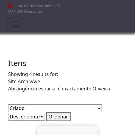
Passar para o conteúdo principal
Largo Martins Sarmento, 51,
4800-432 Guimarães
Itens
Showing 4 results for:
Site
ArchivAve
Abrangência espacial é exactamente
Oliveira
Ordenar