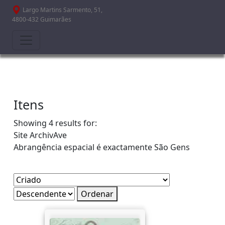
Passar para o conteúdo principal
Largo Martins Sarmento, 51,
4800-432 Guimarães
Itens
Showing 4 results for:
Site
ArchivAve
Abrangência espacial é exactamente
São Gens
Ordenar