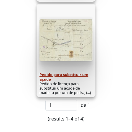
Pedido para substituir um
açude
Pedido de licença para
substituir um açude de
madeira por um de pedra, (...)
de 1
(results 1–4 of 4)