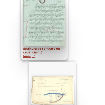
Escritura de contrato ou
cedência (...)
João (...)